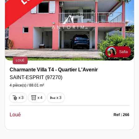
Safia
LOUÉ
Charmante Villa T4 - Quartier L'Avenir
SAINT-ESPRIT (97270)
4 pièce(s) / 88.01 m²
x 3
x 4
x 3
Loué
Ref : 266