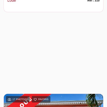
Loué
Ref : 310
17 PHOTO(S)
FAVORIS