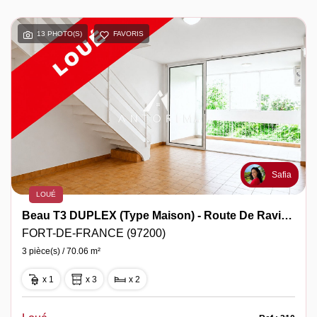
13 PHOTO(S)
FAVORIS
Safia
LOUÉ
Beau T3 DUPLEX (type Maison) - Route De Ravine Vilaine
FORT-DE-FRANCE (97200)
3 pièce(s) / 70.06 m²
x 1
x 3
x 2