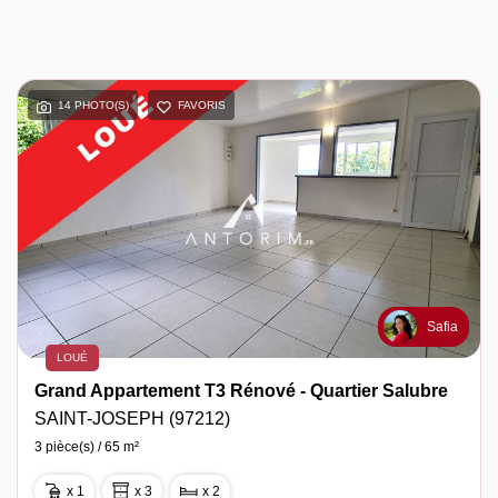
14 PHOTO(S)
FAVORIS
Safia
LOUÉ
Grand Appartement T3 Rénové - Quartier Salubre
SAINT-JOSEPH (97212)
3 pièce(s) / 65 m²
x 1
x 3
x 2