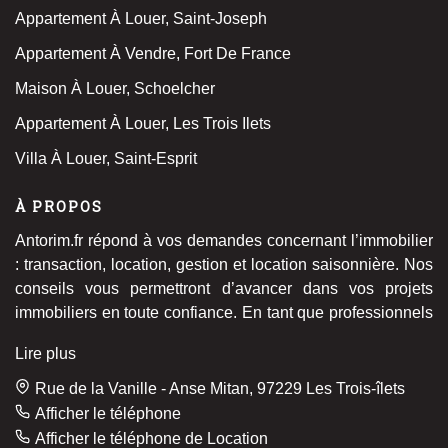
Appartement À Louer, Saint-Joseph
Appartement À Vendre, Fort De France
Maison À Louer, Schoelcher
Appartement À Louer, Les Trois Ilets
Villa À Louer, Saint-Esprit
À PROPOS
Antorim.fr répond à vos demandes concernant l’immobilier
: transaction, location, gestion et location saisonnière. Nos
conseils vous permettront d’avancer dans vos projets
immobiliers en toute confiance. En tant que professionnels
de l'immobilier, nous nous chargeons de toute
Lire plus
l'administration et assurons le suivi complet des
transactions et des locations. Le tout, bien entendu, dans la
Rue de la Vanille - Anse Mitan, 97229 Les Trois-îlets
plus grande confidentialité.
Afficher le téléphone
Afficher le téléphone de Location