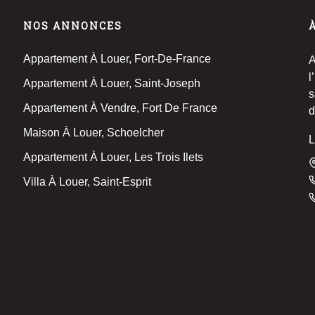
NOS ANNONCES
Appartement À Louer, Fort-De-France
l
Appartement À Louer, Saint-Joseph
s
Appartement À Vendre, Fort De France
d
q
Maison À Louer, Schoelcher
L
d
Appartement À Louer, Les Trois Ilets
t
l
Villa À Louer, Saint-Esprit