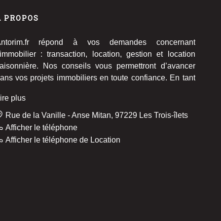
À PROPOS
Antorim.fr répond à vos demandes concernant
’immobilier : transaction, location, gestion et location
aisonnière. Nos conseils vous permettront d’avancer
ans vos projets immobiliers en toute confiance. En tant
ue professionnels de l'immobilier, nous nous chargeons
ire plus
e toute l'administration et assurons le suivi complet des
ransactions et des locations. Le tout, bien entendu, dans
Rue de la Vanille - Anse Mitan, 97229 Les Trois-îlets
a plus grande confidentialité.
Afficher le téléphone
Afficher le téléphone de Location